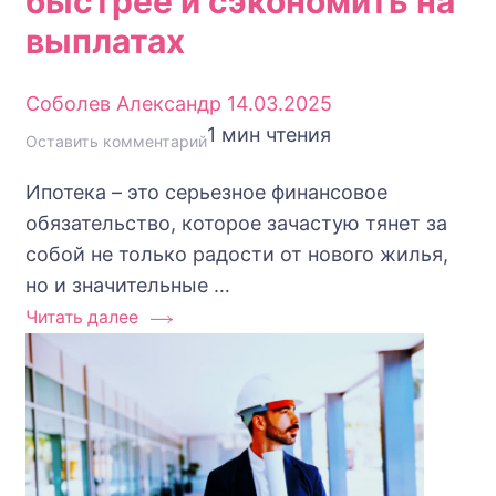
быстрее и сэкономить на
выплатах
Соболев Александр
14.03.2025
1 мин чтения
к
Оставить комментарий
Господдержка
Ипотека – это серьезное финансовое
–
обязательство, которое зачастую тянет за
Как
собой не только радости от нового жилья,
погасить
но и значительные …
ипотеку
Читать далее
быстрее
и
сэкономить
на
выплатах