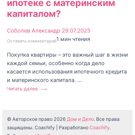
ипотеке с материнским
капиталом?
Соболев Александр
29.07.2025
1 мин чтения
к
Оставить комментарий
Как
Покупка квартиры – это важный шаг в жизни
и
каждой семьи, особенно когда дело
когда
касается использования ипотечного кредита
продавец
и материнского капитала. …
передает
Читать далее
ключи
от
квартиры
покупателю
© Авторское право 2026
Дом и Дело
. Все права
при
защищены.
Coachify | Разработано
Coachify
.
ипотеке