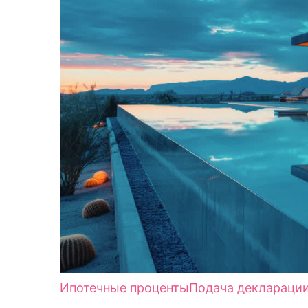
Ипотечные проценты
Подача деклараци