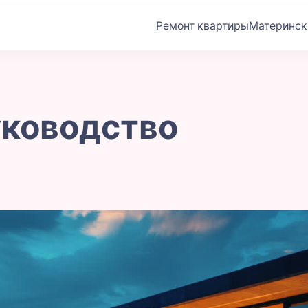
Ремонт квартиры
Материнск
м
уководство