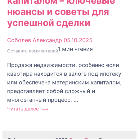
капиталом – ключевые
нюансы и советы для
успешной сделки
Соболев Александр
05.10.2025
1 мин чтения
к
Оставить комментарий
Продажа
Продажа недвижимости, особенно если
квартиры
квартира находится в залоге под ипотеку
с
или обеспечена материнским капиталом,
ипотекой
представляет собой сложный и
и
многоэтапный процесс. …
материнским
Читать далее
капиталом
–
ключевые
нюансы