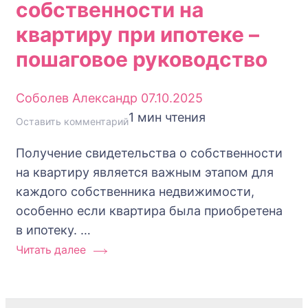
собственности на
квартиру при ипотеке –
пошаговое руководство
Соболев Александр
07.10.2025
1 мин чтения
к
Оставить комментарий
Как
Получение свидетельства о собственности
получить
на квартиру является важным этапом для
свидетельство
каждого собственника недвижимости,
о
особенно если квартира была приобретена
собственности
в ипотеку. …
на
Читать далее
квартиру
при
ипотеке