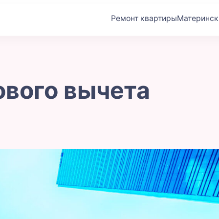
Ремонт квартиры
Материнск
м
ового вычета