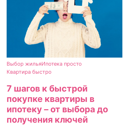
Выбор жилья
Ипотека просто
Квартира быстро
7 шагов к быстрой
покупке квартиры в
ипотеку – от выбора до
получения ключей