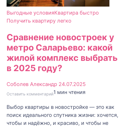
ключей
Выгодные условия
Квартира быстро
Получить квартиру легко
Сравнение новостроек у
метро Саларьево: какой
жилой комплекс выбрать
в 2025 году?
Соболев Александр
24.07.2025
1 мин чтения
к
Оставить комментарий
Сравнение
Выбор квартиры в новостройке — это как
новостроек
поиск идеального спутника жизни: хочется,
у
чтобы и надёжно, и красиво, и чтобы не
метро