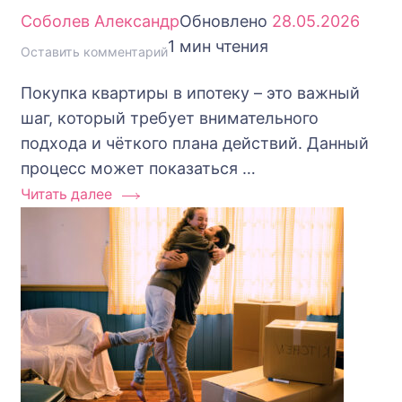
Соболев Александр
Обновлено
28.05.2026
1 мин чтения
к
Оставить комментарий
7
Покупка квартиры в ипотеку – это важный
шагов
шаг, который требует внимательного
к
подхода и чёткого плана действий. Данный
быстрой
процесс может показаться …
покупке
Читать далее
квартиры
в
ипотеку
–
от
выбора
до
получения