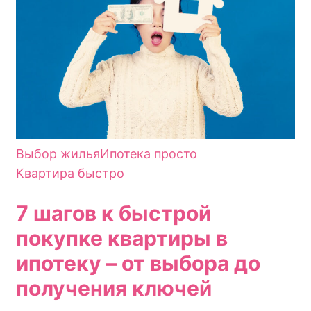
Выбор жилья
Ипотека просто
Квартира быстро
7 шагов к быстрой
покупке квартиры в
ипотеку – от выбора до
получения ключей