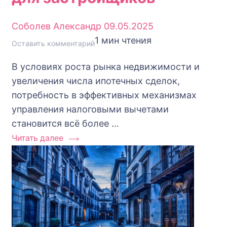
Соболев Александр
09.05.2025
1 мин чтения
к
Оставить комментарий
Возврат
В условиях роста рынка недвижимости и
налогового
увеличения числа ипотечных сделок,
вычета
потребность в эффективных механизмах
по
управления налоговыми вычетами
ипотеке
становится всё более …
–
Читать далее
Пошаговое
руководство
для
застройщиков